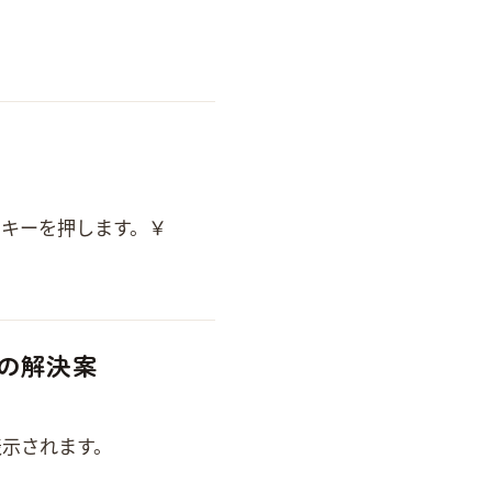
を押します。 Alt+￥
ures の解決案
ected from 52.196.174.…