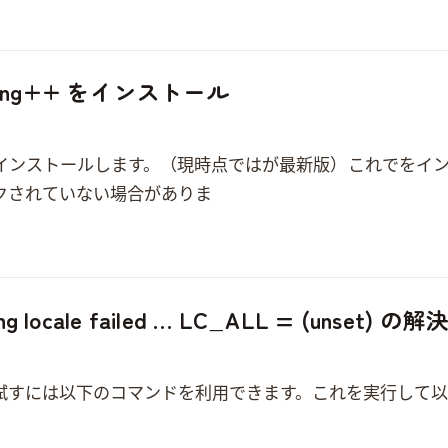
で clang++ をインストール
ンストールします。（現時点では 4.0 が最新版） sudo apt-get update sudo apt-get install clang-
されていない場合がありま…
tting locale failed … LC_ALL = (unset) の
は以下のコマンドを利用できます。 perl -e exit これを実