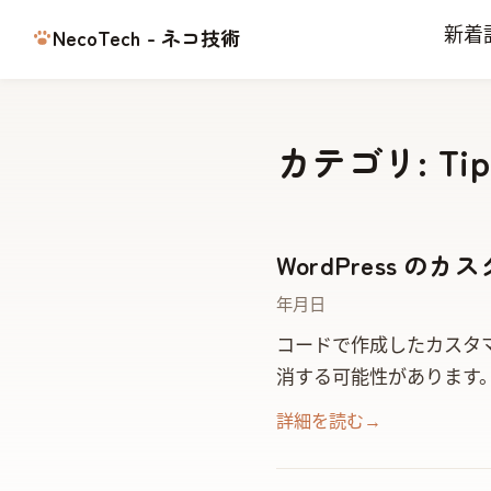
NecoTech - ネコ技術
新着
カテゴリ: Tip
WordPress の
2022年3月13日
コードで作成したカスタマイ
消する可能性があります。 ‘show_in_rest’ => true, コード例 $args = array( ‘hierarchical’ =>
詳細を読む
→