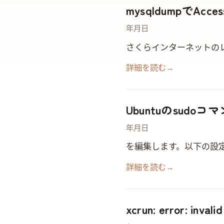
mysqldumpでAcc
2022年3月13日
さくらインターネットのレンタルサーバーなどで、mysqldump を実行する際に以下の
詳細を読む
→
Ubuntuのsud
2021年8月29日
/etc/sudoers を編集します。 nano /etc/sudoers 以下の設定を追加します。
詳細を読む
→
xcrun: error: inva