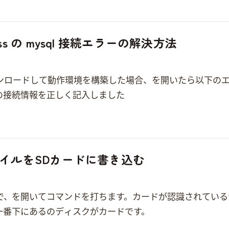
ress の mysql 接続エラーの解決方法
 と mysql をダウンロードして動作環境を構築した場合、wordpress を開
onnection wp-config.php でデータベースの接続情報を正しく記入しました…
 ファイルをSDカードに書き込む
minal を開いてコマンドを打ちます。 SDカードが認識されているかを確認します。 sud
にある 32GB のディスクがSDカードです。