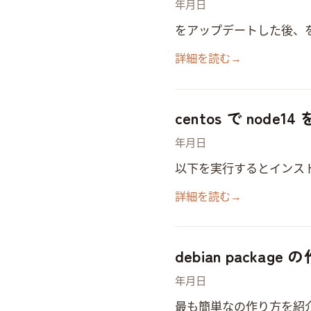
2020年12月23日
macOS をアップデートした後、git を実行すると以下のエラーが発生します。 % git xcrun: error: i
詳細を読む
→
centos で nod
2020年12月9日
1. 以下を実行するとインスト
詳細を読む
→
debian package
2020年1月23日
最も簡単な .deb pack