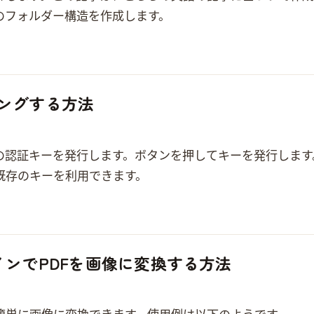
 となり、以下のフォルダー構造を作成します。
ッピングする方法
ます。 Profile > My Security Credentials [Create access key] ボ
既存のキーを利用できます。
インでPDFを画像に変換する方法