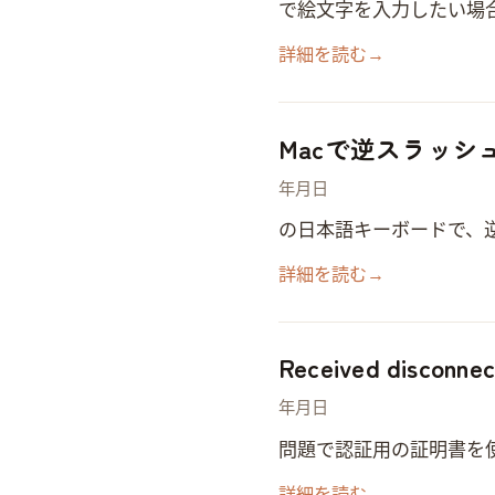
Macで絵文字(Emoji)を入力したい場合、
詳細を読む
→
Macで逆スラッ
2019年8月6日
Macの日本語キーボードで、逆
詳細を読む
→
Received disconne
2019年7月25日
問題 SSHで認証用の証明書を使ってサーバーに接続しようとする場合、以下のエラーが表