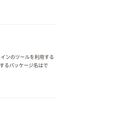
ラインのツールを利用する
名は poppler-utils で