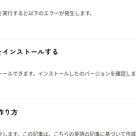
nvalid active developer path (/Library/Developer/CommandLineTools), missing xcrun at: /Library/Dev…
e14 をインストールする
ールできます。 2. インストールした node のバージョンを確認し
 の作り方
age の作り方を紹介します。この記事は、こちらの英語の記事に基づい