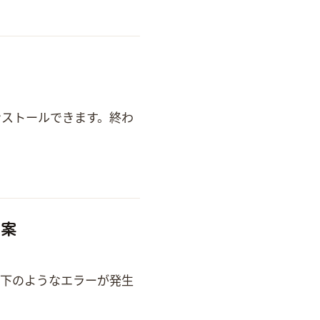
4.0 これで clang++ をインストールできます。 終わ
解決案
行して以下のようなエラーが発生