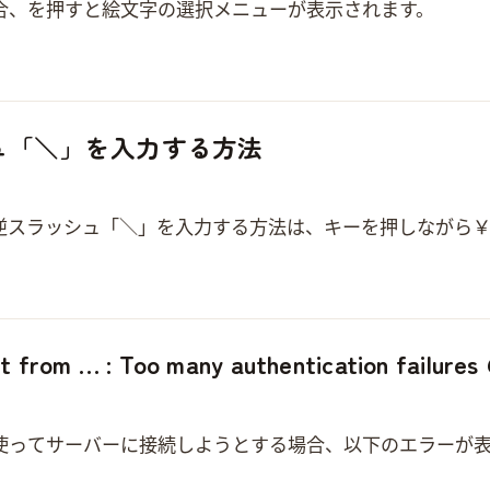
 Ctrl + Command + Space を押すと絵文字の選択メニューが表示されます。???
シュ「＼」を入力する方法
スラッシュ「＼」を入力する方法は、optionキーを押しながら￥キー
ct from … : Too many authentication fail
示されます。 Received disconnect from 52.196.174.79 port 22:2: Too many authentication failuresDisconn