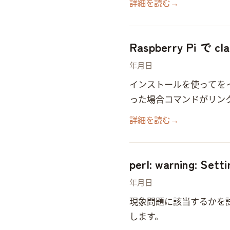
詳細を読む
→
Raspberry Pi 
2018年11月19日
インストール apt-get を使って clang-4.0 をイ
った場合コマンドがリンク
詳細を読む
→
perl: warning: Se
2018年11月16日
現象 問題に該当するかを試すに
します。 perl: warning: Setting locale failed. perl: warning: Please check that your locale settings…