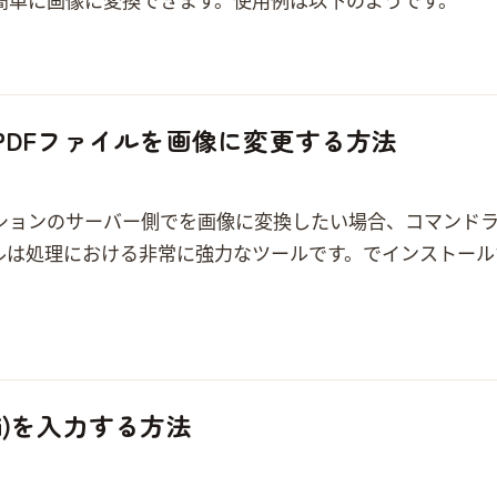
きます。使用例は以下のようです。 sips -s format png input.pdf –out output.png
PDFファイルを画像に変更する方法
ョンのサーバー側でPDFを画像に変換したい場合、コマンド
r は PDF 処理における非常に強力なツールです。Linuxでインストールするパッケージ
ji)を入力する方法