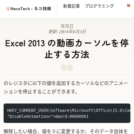
新着記事
プログラミング
電子
NecoTech - ネコ技術
2014年5月22日
更新:
2014年6月3日
Excel 2013 の動画カーソルを停
止する方法
Windowsのレジスタに以下の値を追加するカーソルなどのアニメー
ションを停止することができます。
HKEY_CURRENT_USER\Software\Microsoft\Office\15.0\Com
"DisableAnimations"=dword:00000001
解除したい場合、値を０に変更するか、そのデータ自体を