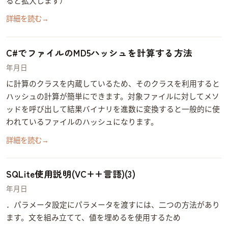
ると拡大します）
詳細を読む
→
C#でファイルのMD5ハッシュを計算する方法
2014年8月11日
.NET FrameworkにMD5計算のクラスを内蔵しているため、そのクラスを利用するとMD5
ハッシュの計算が簡単にできます。対象ファイルに対してComputeHashメソ
ッドを呼び出して結果バイナリを16進数に変換すると一般的に使
われているファイルのMD5ハッシュになります。
詳細を読む
→
SQLite使用説明(VC++言語)(3)
2014年6月7日
4．パラメータ設定 SQLにパラメータを渡すには、二つの方法があり
ます。 1. SQL文を組み立てて、値を埋める CString sql; sql.Format( _T(“SELECT name FROM Names WHERE name = ‘%s'”), _T(“Tom”) ); CStringを使用するためUni…