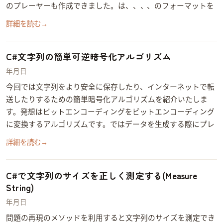
のMP3プレーヤーも作成できました。 VS1011EはMP1、MP2、MP3、WAV、PCMのフォーマットを320 kbit/…
詳細を読む
→
C#文字列の簡単可逆暗号化アルゴリズム
2014年6月2日
今回では文字列をより安全に保存したり、インターネットで転
送したりするための簡単暗号化アルゴリズムを紹介いたしま
す。 発想 Base64は8ビットエンコーディングを6ビットエンコーディング
に変換するアルゴリズムです。Base64ではデータを生成する際にプレ
ーンテキストのプロトコルでもデータの転送可能のため、プレ
詳細を読む
→
ーンテキス…
C#で文字列のサイズを正しく測定する(Measure
String)
2014年5月27日
問題の再現 .NETのGraphics.MeasureStringメソッドを利用すると文字列のサイズを測定でき