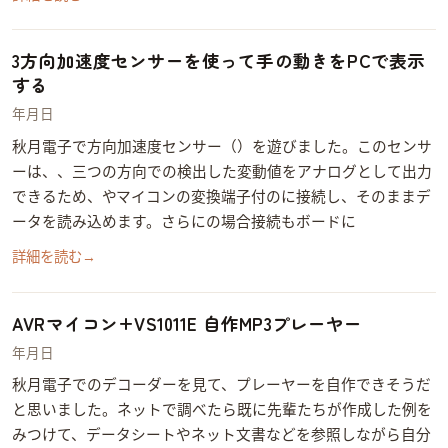
3方向加速度センサーを使って手の動きをPCで表示
する
2014年6月3日
秋月電子で3方向加速度センサー（Kionix KXR94-2050）を遊びました。このセンサ
ーはX、Y、Z三つの方向での検出した変動値をアナログとして出力
できるため、ArduinoやAVRマイコンのAD変換端子付のPINに接続し、そのままデ
ータを読み込めます。さらにArduinoの場合COM接続もArduinoボードに…
詳細を読む
→
AVRマイコン+VS1011E 自作MP3プレーヤー
2014年6月2日
秋月電子でVS1011EのMP3デコーダーを見て、MP3プレーヤーを自作できそうだ
と思いました。ネットで調べたら既に先輩たちが作成した例を
みつけて、データシートやネット文書などを参照しながら自分