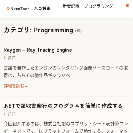
新着記事
プログラミング
電子
NecoTech - ネコ技術
カテゴリ: Programming
(15)
Raygen – Ray Tracing Engine
2017年6月10日
C++言語で自作した Ray Tracing エンジンのレンダリング画像 ソースコードの取
得はこちら https://github.com/jingwood/raygen-renderer その他 作品ギャラリへ
詳細を読む
→
.NETで領収書発行のプログラムを簡単に作成する
2015年10月10日
今回紹介するのは、UNVELL株式会社製の.NETスプリットシート表計算コン
ポーネントReoGridです。ReoGridは.NETプラットフォームで動作する、Excelフォーマッ