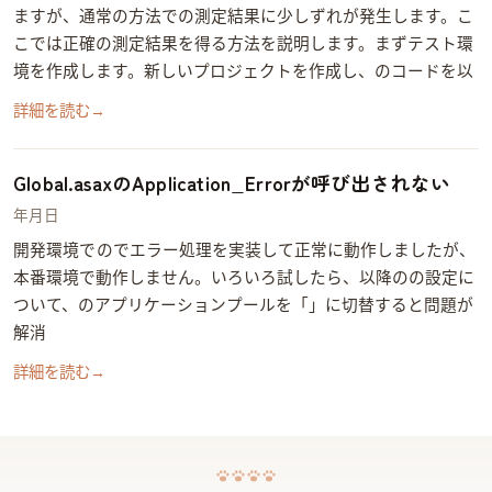
ますが、通常の方法での測定結果に少しずれが発生します。こ
こでは正確の測定結果を得る方法を説明します。 まずテスト環
境を作成します。新しいWindows Formプロジェクトを作成し、Formのコードを以
下のよう…
詳細を読む
→
Global.asaxのApplication_Errorが呼び出されない
2014年5月26日
開発環境でGlobal.asaxのApplication_Errorでエラー処理を実装して正常に動作しましたが、
本番環境で動作しません。いろいろ試したら、IIS7以降のWebSiteの設定に
ついて、Web Applicationのアプリケーションプールを「Classic .NET AppPool」に切替すると問題が
解消…
詳細を読む
→