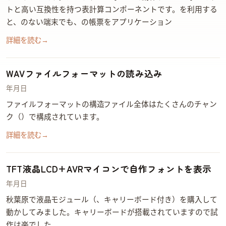
トと高い互換性を持つ表計算コンポーネントです。ReoGridを利用する
と、Excelのない端末でも、Excelの帳票を.NETアプリケーション…
詳細を読む
→
WAVファイルフォーマットの読み込み
2015年3月27日
ファイルフォーマットの構造 WAVファイル全体はたくさんのチャン
ク（Chunk）で構成されています。
詳細を読む
→
TFT液晶LCD+AVRマイコンで自作フォントを表示
2014年11月5日
秋葉原でTFT液晶LCDモジュール（ZY-FGD1442701V1、キャリーボード付き）を購入して
動かしてみました。キャリーボードが搭載されていますので試
作は楽でした。