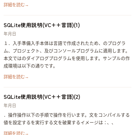
詳細を読む
→
SQLite使用説明(VC++言語)(1)
2014年6月7日
１．入手&準備 1.1. 入手 sqlite3本体はC言語で作成されたため、VC++のMFCプログラ
ム、Win32プロジェクト、 及びWin32コンソールプログラムに適用します。
本文ではMFCのダイアログプログラムを使用します。 サンプルの作
成環境は以下の通りです。 Microsoft Visual Studio 20…
詳細を読む
→
SQLite使用説明(VC++言語)(2)
2014年6月7日
3．SQL操作 3.1. INSERT操作 以下の手順で操作を行います。 SQL文をコンパイルする(sqlite3_prepare)
値を設定する(sqlite3_bind) SQLを実行する(sqlite3_step) SQL文を破棄する(sqlite3_finalize) イメージは： UPDATE、DELETE、…
詳細を読む
→