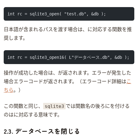
int rc = sqlite3_open( "test.db", &db );
日本語が含まれるパスを渡す場合は、Unicodeに対応するsqlite3_open16関数を推
奨します。
int rc = sqlite3_open16( L"データベース.db", &db );
操作が成功した場合は、SQLITE_OKが返されます。エラーが発生した
場合エラーコードが返されます。（エラーコード詳細は
こ
ちら
。）
sqlite3
この関数と同じ、
では関数名の後ろに16を付ける
のはUnicodeに対応する意味です。
2.3. データベースを閉じる