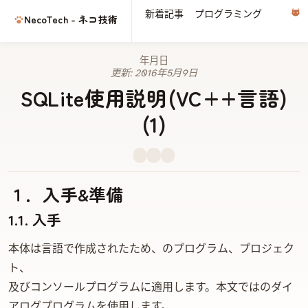
新着記事
プログラミング
電子
NecoTech - ネコ技術
2014年6月7日
更新:
2016年5月9日
SQLite使用説明(VC++言語)
(1)
１．入手&準備
1.1. 入手
sqlite3本体はC言語で作成されたため、VC++のMFCプログラム、Win32プロジェク
ト、
及びWin32コンソールプログラムに適用します。本文ではMFCのダイ
アログプログラムを使用します。