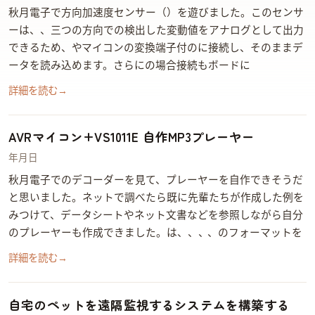
秋月電子で3方向加速度センサー（Kionix KXR94-2050）を遊びました。このセンサ
ーはX、Y、Z三つの方向での検出した変動値をアナログとして出力
できるため、ArduinoやAVRマイコンのAD変換端子付のPINに接続し、そのままデ
ータを読み込めます。さらにArduinoの場合COM接続もArduinoボードに…
詳細を読む
→
AVRマイコン+VS1011E 自作MP3プレーヤー
2014年6月2日
秋月電子でVS1011EのMP3デコーダーを見て、MP3プレーヤーを自作できそうだ
と思いました。ネットで調べたら既に先輩たちが作成した例を
みつけて、データシートやネット文書などを参照しながら自分
のMP3プレーヤーも作成できました。 VS1011EはMP1、MP2、MP3、WAV、PCMのフォーマットを320 kbit/…
詳細を読む
→
自宅のペットを遠隔監視するシステムを構築する