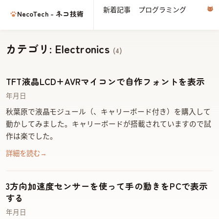
新着記事
プログラミング
電子
NecoTech - ネコ技術
カテゴリ: Electronics
(4)
TFT液晶LCD+AVRマイコンで自作フォントを表示
2014年11月5日
秋葉原でTFT液晶LCDモジュール（ZY-FGD1442701V1、キャリーボード付き）を購入して
動かしてみました。キャリーボードが搭載されていますので試
作は楽でした。
詳細を読む
→
3方向加速度センサーを使って手の動きをPCで表示
する
2014年6月3日