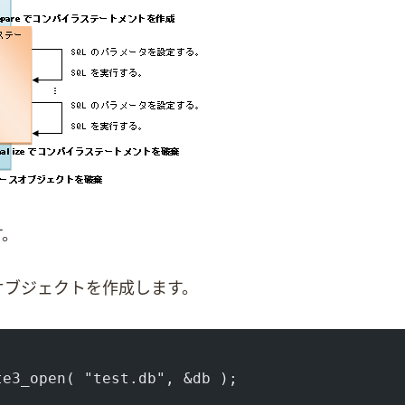
順です。
オブジェクトを作成します。
te3_open( "test.db", &db );