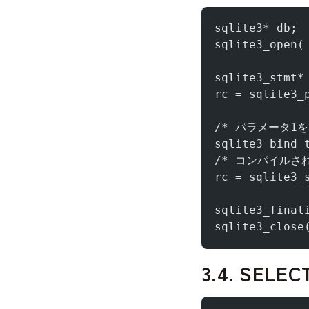
sqlite3* db;
sqlite3_open(
sqlite3_stmt*
rc = sqlite3_
/* パラメータ1を
sqlite3_bind_
/* コンパイルされ
rc = sqlite3_
sqlite3_fin
sqlite3_clo
3.4. SELE