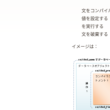
SQL文をコンパイルする(sqlite3
値を設定する(sqlite3_bind)
SQLを実行する(sqlite3_step)
SQL文を破棄する(sqlite3_finalize)
イメージは：