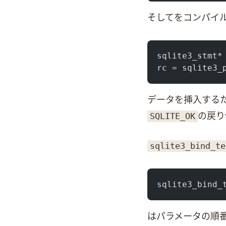
そしてSQLをコン
sqlite3_stmt*
rc = sqlite3_
データを挿入するた
SQLITE_OK
の戻り
sqlite3_bind_te
sqlite3_bind_
1はパラメータの順