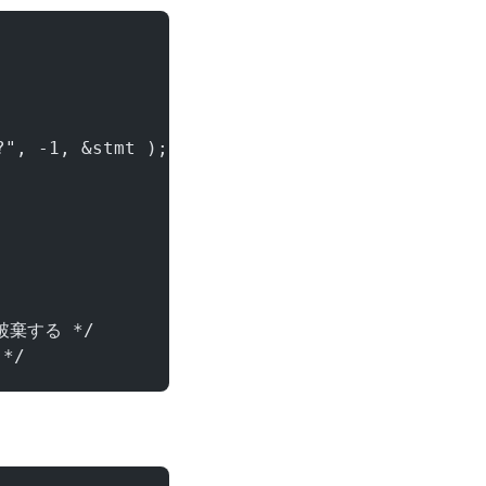
= ?", -1, &stmt ); /* SQLをコンパイル */ 
    
   
を破棄する */ 
 */