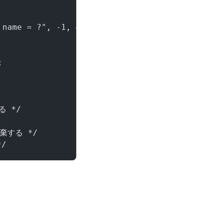
 name = ?", -1, &stmt );
;
 
る */ 
破棄する */
*/