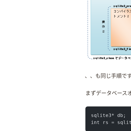
UPDATE、DELETE、SELECTも同じ手
まずデータベース
sqlite3* db;
int rs = sqli