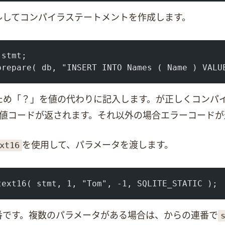
パイルしてコンパイラステートメントを作成します。
 stmt;
prepare( db, "INSERT INTO Names ( Name ) VALU
め「？」を値の代わりに記入します。SQLが正しくコンパ
値コードが返されます。それ以外の場合エラーコードが
xt16
を使用して、パラメータを渡します。
text16( stmt, 1, "Tom", -1, SQLITE_STATIC );
番です。複数のパラメータがある場合は、1からの連番で