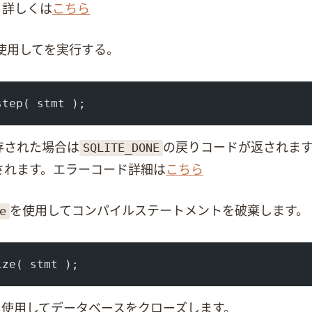
(詳しくは
こちら
使用してSQLを実行する。
step( stmt );
SQLITE_DONE
存された場合は
の戻りコードが返されま
れます。(エラーコード詳細は
こちら
e
を使用してコンパイルステートメントを破棄します。
ize( stmt );
を使用してデータベースをクローズします。