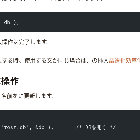
( db );
入操作は完了します。
る時、使用するSQL文が同じ場合は、 5.2の挿入
高速化&効率
TE操作
という名前をJohnに更新します。
 "test.db", &db );       /* DBを開く */