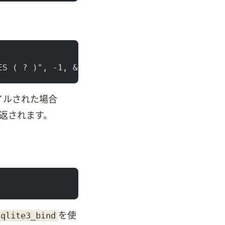
ES ( ? )", -1, &stmt, NULL );
イルされた場合
返されます。
sqlite3_bind
を使