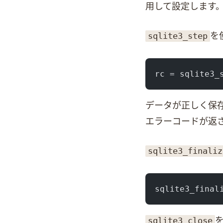
用して設定します。
sqlite3_step
を
rc = sqlite3_
データが正しく保
エラーコードが返さ
sqlite3_finaliz
sqlite3_final
sqlite3_close