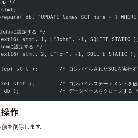
ル */  
 stmt;
prepare( db, "UPDATE Names SET name = ? WHERE
Johnに設定する */ 
text16( stmt, 1, L"John", -1, SQLITE_STATIC )
Tomに設定する */
text16( stmt, 2, L"Tom", -1, SQLITE_STATIC );
3_step( stmt );       /* コンパイルされたSQLを実行す
alize( stmt );        /* コンパイルステートメントを
se( db );             /* データベースをクローズする 
TE操作
nという名前を削除します。