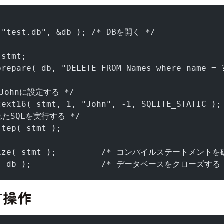
 "test.db", &db ); /* DBを開く */ 
 stmt;
prepare( db, "DELETE FROM Names where name 
Johnに設定する */
text16( stmt, 1, "John", -1, SQLITE_STATIC );
たSQLを実行する */ 
step( stmt );                                
alize( stmt );         /* コンパイルステートメント
se( db );              /* データベースをクローズする
CT操作