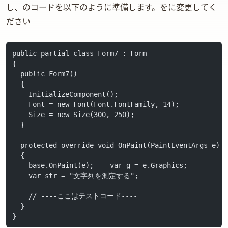
し、Formのコードを以下のように準備します。(Form7をForm1に変更してく
ださい)
public partial class Form7 : Form
{
  public Form7()
  {
    InitializeComponent();
    Font = new Font(Font.FontFamily, 14);
    Size = new Size(300, 250);
  }
  protected override void OnPaint(PaintEventArgs e)
  {
    base.OnPaint(e);    var g = e.Graphics;
    var str = "文字列を測定する";    
    // ----ここはテストコード----
  }
}