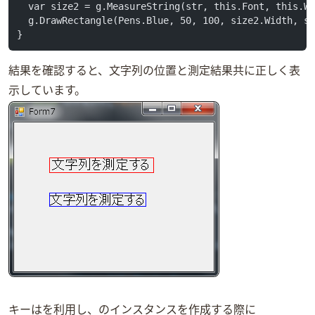
  var size2 = g.MeasureString(str, this.Font, this.W
  g.DrawRectangle(Pens.Blue, 50, 100, size2.Width, s
}
結果を確認すると、文字列の位置と測定結果共に正しく表
示しています。
キーはStringFormatを利用し、StringFormatのインスタンスを作成する際に