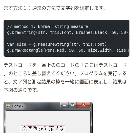
まず方法１：通常の方法で文字列を測定します。
// method 1: Normal string measure 
g.DrawString(str, this.Font, Brushes.Black, 50, 50);
var size = g.MeasureString(str, this.Font);
g.DrawRectangle(Pens.Red, 50, 50, size.Width, size.H
テストコードを一番上のFormのコードの「—-ここはテストコード
—-」のところに差し替えてください。プログラムを実行する
と、文字列と測定結果の枠を一緒に画面に表示し、結果は
下図の通りです。