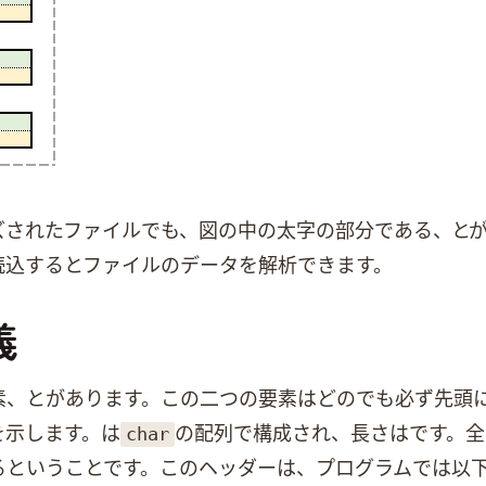
イルでも、図の中の太字の部分であるRIFF Chunk、Wave Format ChunkとWave Da
kを読込するとWaveファイルのデータを解析できます。
義
要素、tagとsizeがあります。この二つの要素はどのChunkでも必
char
を示します。tagは
の配列で構成され、長さは4です。全てのC
ということです。このChunkヘッダーは、プログラムでは