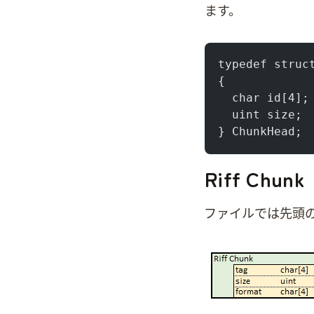
ます。
typedef struc
{
  char id[4];
  uint size;
} ChunkHead;
Riff Chunk
Wavファイルでは先頭のChu