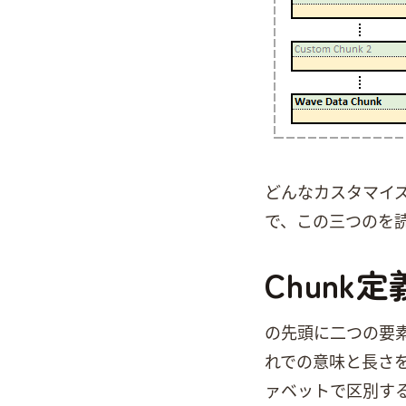
どんなカスタマイズされたWaveファ
で、この三つのChun
Chunk定
Chunkの先頭に二つの
れでChunkの意味と長さ
ァベットで区別する