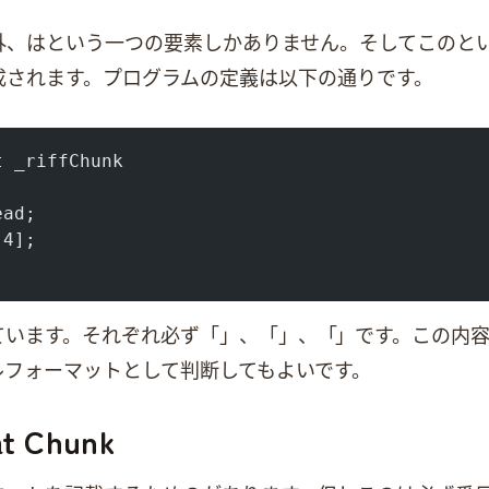
外、bodyはformatという一つの要素しかありません。そしてこのform
成されます。プログラムの定義は以下の通りです。
t _riffChunk
ead;
[4];
容は固定されています。それぞれ必ず「RIFF」、「4」、「WAVE」です。
ァイルフォーマットとして判断してもよいです。
t Chunk