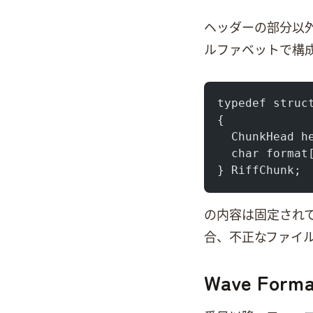
Chunkヘッダーの部分以
ルファベットで構
typedef struc
{
  ChunkHead h
  char format
} RiffChunk;
Riff Chunkの内
合、不正なWAVフ
Wave Forma