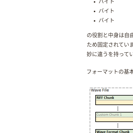
char: 1バイト
short/ushort: 2バイト
int/uint: 4バイト
Chunkの役割と中身
ため固定されています。他
妙に違うChunk
Waveフォーマットの基