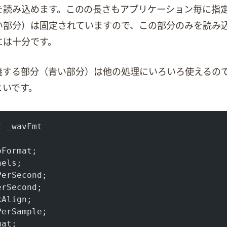
めます。このWave Format Chunkの長さもアプリケーション
部分）は固定されていますので、この部分のみを読み込めば
には十分です。
トを定義する部分（青い部分）は他の処理にいろいろ使える
よいです。
t _wavFmt
oFormat;
nels;
PerSecond;
erSecond;
kAlign;
PerSample;
mat;