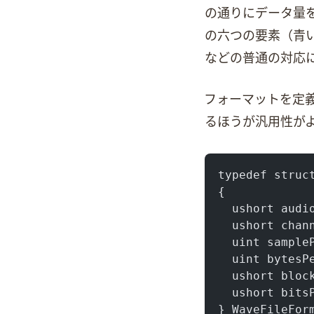
の通りにデータ量を読み込
の六つの要素（青い
などの普通の対応
Waveフォーマッ
るほうが汎用性が
typedef struc
{
  ushort audi
  ushort chan
  uint sample
  uint bytesP
  ushort bloc
  ushort bits
} WaveFileFor