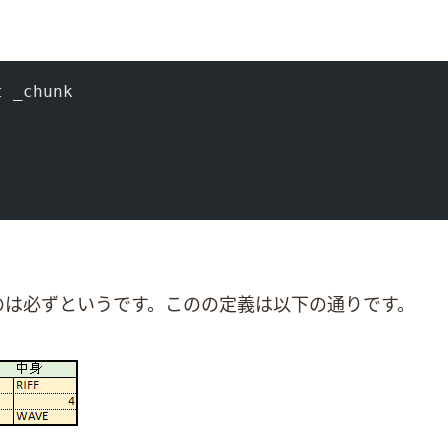
t _chunk
nk 1は必ずRiffというChunkです。このChunkの定義は以下の通りです。