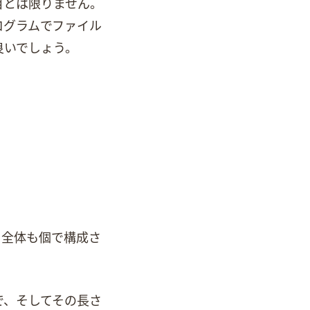
ず2番目とは限りません。
ラムでWaveファイル
良いでしょう。
スであり、全体も4個で構成さ
読み込んで、そしてその長さ