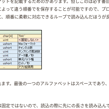
ーマットを記載するためのChunkがあります。但しこのChunkは必
って違う順番でChunkを保存することが可能ですので、プログ
に、順番に柔軟に対応できるループで読み込んだほうが
runkのtagは「fmt 」に固定されます。最後の一つのアルファベットはスペー
、他のChunkの長さは固定ではないので、読込の際に先にChunkの長さを