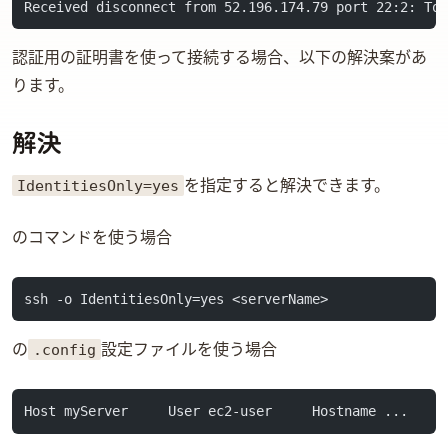
Received disconnect from 52.196.174.79 port 22:2: To
認証用の証明書を使って接続する場合、以下の解決案があ
ります。
解決
IdentitiesOnly=yes
を指定すると解決できます。
SSHのコマンドを使う場合
ssh -o IdentitiesOnly=yes <serverName>
.config
SSHの
設定ファイルを使う場合
Host myServer     User ec2-user     Hostname ...    