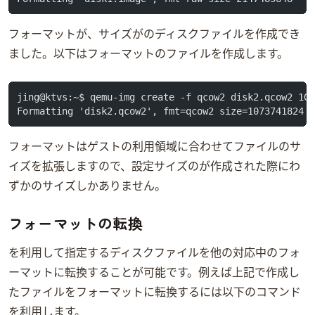
フォーマットがraw、サイズが2GBのディスクファイルを作成でき
ました。以下はqcow2フォーマットのファイルを作成します。
jing@ktvs:~$ qemu-img create -f qcow2 disk2.qcow2 1G
Formatting 'disk2.qcow2', fmt=qcow2 size=1073741824 
qcow2フォーマットはゲストOSの利用領域に合わせてファイルのサ
イズを拡張しますので、設定サイズ1Gのdisk2.qcow2が作成された際にわ
ずか197KBのサイズしかありません。
フォーマットの転換
qemu-img convertを利用して指定するディスクファイルを他の対応中のフォ
ーマットに転換することが可能です。例えば上記で作成し
たqcow2ファイルをrawフォーマットに転換するには以下のコマンド
を利用します。