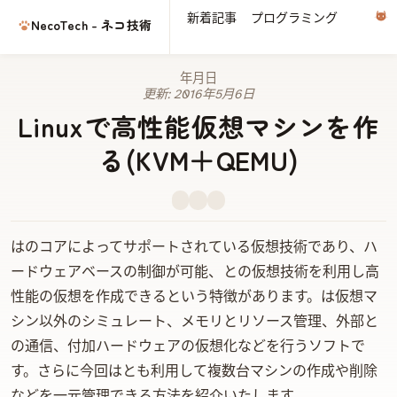
新着記事
プログラミング
電子
NecoTech - ネコ技術
2014年10月24日
更新:
2016年5月6日
Linuxで高性能仮想マシンを作
る(KVM＋QEMU)
KVM (Kernel-based Virtual Machine)はLinuxのコアによってサポートされている仮想技術であり、ハ
ードウェアベースの制御が可能、Intel VT-xとAMD-Vの仮想技術を利用し高
性能の仮想CPUを作成できるという特徴があります。Qemuは仮想マ
シンCPU以外のシミュレート、メモリとリソース管理、外部と
の通信、付加ハードウェアの仮想化などを行うソフトで
す。さらに今回はlibvirtとvirshも利用して複数台マシンの作成や削除
などを一元管理できる方法を紹介いたします。