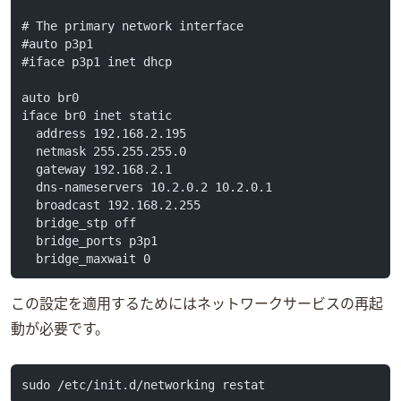
# The primary network interface
#auto p3p1
#iface p3p1 inet dhcp
auto br0
iface br0 inet static
  address 192.168.2.195
  netmask 255.255.255.0
  gateway 192.168.2.1
  dns-nameservers 10.2.0.2 10.2.0.1
  broadcast 192.168.2.255
  bridge_stp off
  bridge_ports p3p1
  bridge_maxwait 0
この設定を適用するためにはネットワークサービスの再起
動が必要です。
sudo /etc/init.d/networking restat