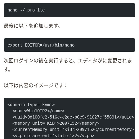
nano ~/.profile
最後に以下を追加します。
export EDITOR=/usr/bin/nano
次回ログインの後virsh editを実行すると、エディタがnanoに変更されま
す。
以下はXML内容のイメージです：
<domain type='kvm'>
  <name>Win10TP2</name>
  <uuid>9d100fe2-516c-c2de-b6e9-91627cf55691</uuid>
  <memory unit='KiB'>2097152</memory>
  <currentMemory unit='KiB'>2097152</currentMemory>
  <vcpu placement='static'>2</vcpu>