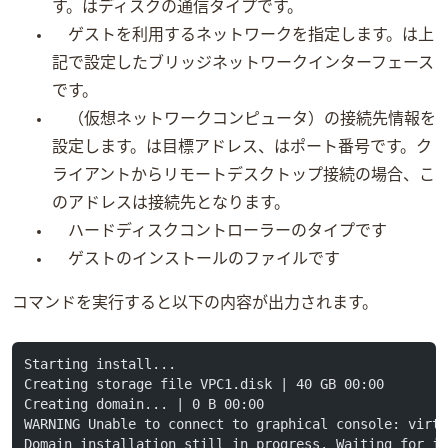
す。busはディスクの通信タイプです。
ゲストOSを利用するネットワークを指定します。bridge=br0は上
記で設定したブリッジネットワークインターフェース
です。
VNC（仮想ネットワークコンピュータ）の接続先情報を
設定します。listenは目標IPアドレス、portはポート番号です。VNCク
ライアントからリモートデスクトップ接続の場合、こ
のアドレスは接続先となります。
ハードディスクコントローラーのタイプです
ゲストOSのインストールISOのファイルです
コマンドを実行すると以下の内容が出力されます。
Starting install...
Creating storage file VPC1.disk | 40 GB 00:00
Creating domain... | 0 B 00:00
WARNING Unable to connect to graphical console: virt
Domain installation still in progress. Waiting for i