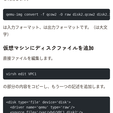
qemu-img convert -f qcow2 -O raw disk2.qcow2 disk2.i
-fは入力フォーマット、-Oは出力フォーマットです。（Oは大文
字）
仮想マシンにディスクファイルを追加
直接XMLファイルを編集します。
virsh edit VPC1
diskの部分のXML内容をコピーし、もう一つdiskの記述を追加します。
<disk type='file' device='disk'>
  <driver name='qemu' type='raw'/>
  <source file='/var/vhd/VPC1.disk2'/>