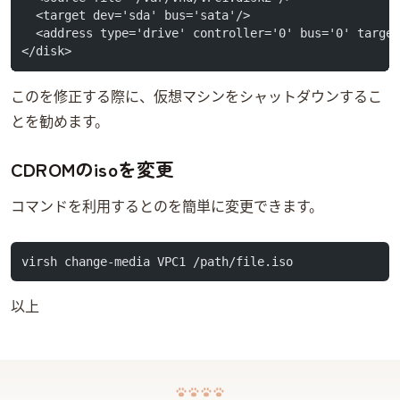
  <target dev='sda' bus='sata'/>
  <address type='drive' controller='0' bus='0' targe
</disk>
このXMLを修正する際に、仮想マシンをシャットダウンするこ
とを勧めます。
CDROMのisoを変更
コマンドvirsh change-mediaを利用するとcdromのisoを簡単に変更できます。
virsh change-media VPC1 /path/file.iso
以上