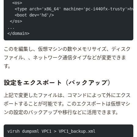
  <os>
   <type arch='x86_64' machine='pc-i440fx-trusty'>hv
   <boot dev='hd'/>
 </os>
...
</domain>
このXMLを編集し、仮想マシンのCPU数やメモリサイズ、ディスク
ファイル、CDROM、ネットワーク通信タイプなどが変更できま
す。
設定をエクスポート（バックアップ）
上記で変更したXMLファイルは、virsh dumpxmlコマンドによって外にエクス
ポートすることが可能です。このエクスポートは仮想マシ
ンの設定のバックアップや移行などに活用できます。
virsh dumpxml VPC1 > VPC1_backup.xml