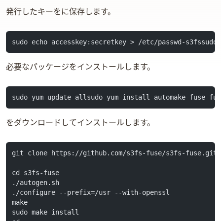
発行したキーを ec2 に保存します。
sudo echo accesskey:secretkey > /etc/passwd-s3fssudo
必要なパッケージをインストールします。
sudo yum update allsudo yum install automake fuse fu
s3fs-fuse をダウンロードしてインストールします。
git clone https://github.com/s3fs-fuse/s3fs-fuse.git
cd s3fs-fuse
./autogen.sh
./configure --prefix=/usr --with-openssl
make
sudo make install